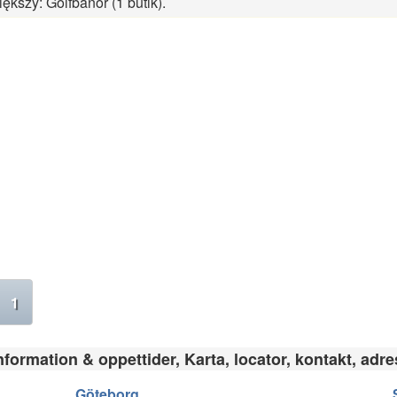
iększy: Golfbanor (1 butik).
1
nformation & oppettider, Karta, locator, kontakt, adre
Göteborg