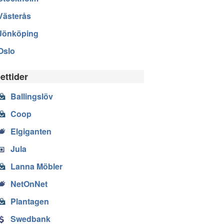
Västerås
Jönköping
Oslo
ettider
Ballingslöv
Coop
Elgiganten
Jula
Lanna Möbler
NetOnNet
Plantagen
Swedbank