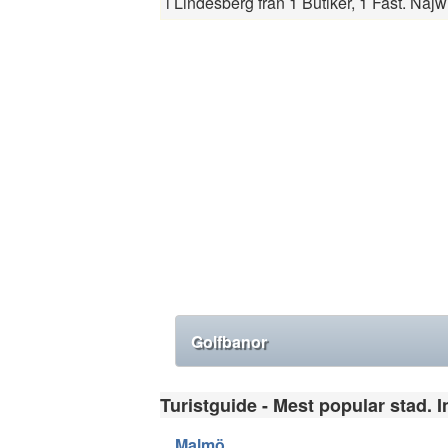
i Lindesberg från 1 Butiker, 1 Fast. Najw
Golfbanor
Turistguide - Mest popular stad. I
Malmö